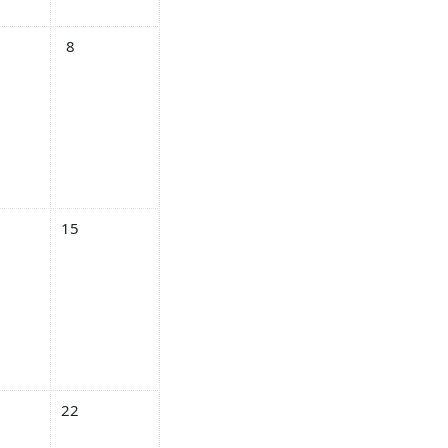
 6 марта
ытий, суббота 7 марта
Нет событий, воскресенье 8 марта
8
 13 марта
бытий, суббота 14 марта
Нет событий, воскресенье 15 марта
15
 20 марта
бытий, суббота 21 марта
Нет событий, воскресенье 22 марта
22