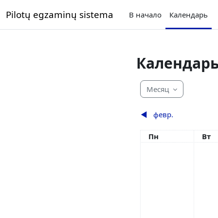
Перейти к основному содержанию
Pilotų egzaminų sistema
В начало
Календарь
Календар
Месяц
◀︎
февр.
Понедельник
Вто
Пн
Вт