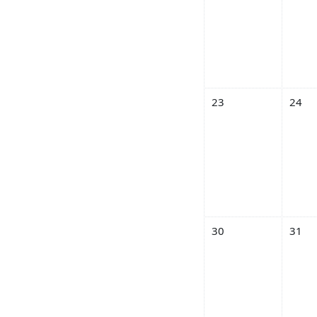
Нет событий, понеде
Нет с
23
24
Нет событий, понеде
Нет с
30
31