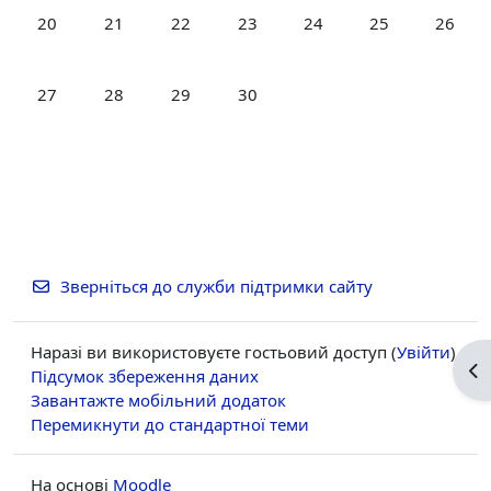
Немає подій, понеділок, 20 квітня
Немає подій, вівторок, 21 квітня
Немає подій, середа, 22 квітня
Немає подій, четвер, 23 квітня
Немає подій, пʼятниця, 2
Немає подій, суб
Немає п
20
21
22
23
24
25
26
Немає подій, понеділок, 27 квітня
Немає подій, вівторок, 28 квітня
Немає подій, середа, 29 квітня
Немає подій, четвер, 30 квітня
27
28
29
30
Зверніться до служби підтримки сайту
Наразі ви використовуєте гостьовий доступ (
Увійти
)
Ві
Підсумок збереження даних
Завантажте мобільний додаток
Перемикнути до стандартної теми
На основі
Moodle