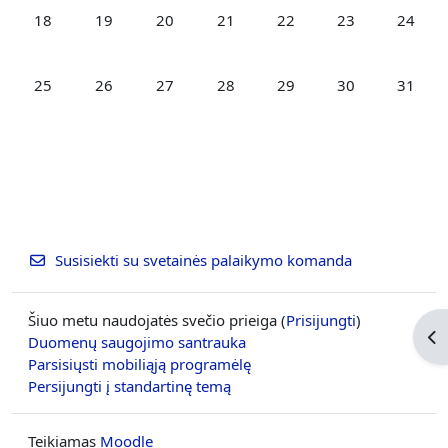
Nėra įvykių, pirmadienis, gegužės 18
Nėra įvykių, antradienis, gegužės 19
Nėra įvykių, trečiadienis, gegužės 20
Nėra įvykių, ketvirtadienis, geguž
Nėra įvykių, penktadienis
Nėra įvykių, šešt
Nėra įvy
18
19
20
21
22
23
24
Nėra įvykių, pirmadienis, gegužės 25
Nėra įvykių, antradienis, gegužės 26
Nėra įvykių, trečiadienis, gegužės 27
Nėra įvykių, ketvirtadienis, geguž
Nėra įvykių, penktadienis
Nėra įvykių, šešt
Nėra įvy
25
26
27
28
29
30
31
Susisiekti su svetainės palaikymo komanda
Šiuo metu naudojatės svečio prieiga (
Prisijungti
)
Ati
Duomenų saugojimo santrauka
Parsisiųsti mobiliąją programėlę
Persijungti į standartinę temą
Teikiamas
Moodle