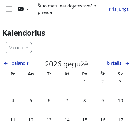
Pereiti į pagrindinį turinį
Šiuo metu naudojatės svečio
Prisijungti
prieiga
Šoninis skydelis
Kalendorius
Mėnuo
2026 gegužė
←
balandis
birželis
→
Pirmadienis
Antradienis
Trečiadienis
Ketvirtadienis
Penktadienis
Šeštadienis
Sekma
Pr
An
Tr
Kt
Pn
Št
Sk
Nėra įvykių, penktadienis
Nėra įvykių, šešt
Nėra įvy
1
2
3
Nėra įvykių, pirmadienis, gegužės 4
Nėra įvykių, antradienis, gegužės 5
Nėra įvykių, trečiadienis, gegužės 6
Nėra įvykių, ketvirtadienis, gegužė
Nėra įvykių, penktadienis
Nėra įvykių, šešt
Nėra įvy
4
5
6
7
8
9
10
Nėra įvykių, pirmadienis, gegužės 11
Nėra įvykių, antradienis, gegužės 12
Nėra įvykių, trečiadienis, gegužės 13
Nėra įvykių, ketvirtadienis, geguž
Nėra įvykių, penktadienis
Nėra įvykių, šešt
Nėra įvy
11
12
13
14
15
16
17