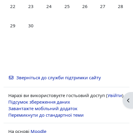
Немає подій, понеділок, 22 червня
Немає подій, вівторок, 23 червня
Немає подій, середа, 24 червня
Немає подій, четвер, 25 червня
Немає подій, пʼятниця, 
Немає подій, су
Немає п
22
23
24
25
26
27
28
Немає подій, понеділок, 29 червня
Немає подій, вівторок, 30 червня
29
30
Зверніться до служби підтримки сайту
Наразі ви використовуєте гостьовий доступ (
Увійти
)
Ві
Підсумок збереження даних
Завантажте мобільний додаток
Перемикнути до стандартної теми
На основі
Moodle