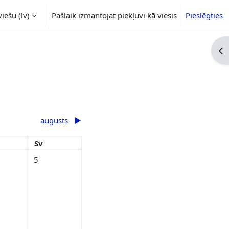
iešu ‎(lv)‎
Pašlaik izmantojat piekļuvi kā viesis
Pieslēgties
Atv
augusts
▶︎
iena
Svētdiena
Sv
, 3. jūlijs
kumu, sestdiena, 4. jūlijs
Nav notikumu, svētdiena, 5. jūlijs
5