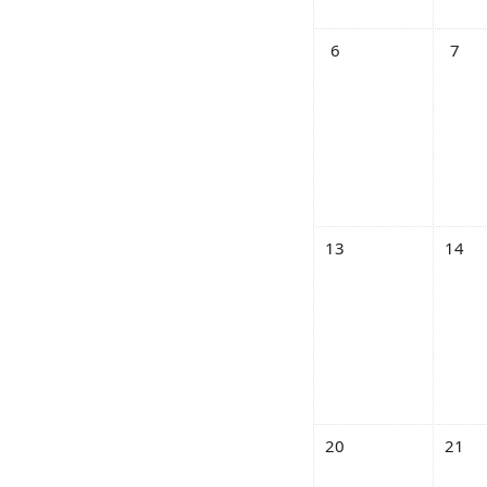
Nav notikumu, pirmdien
Nav no
6
7
Nav notikumu, pirmdien
Nav no
13
14
Nav notikumu, pirmdien
Nav no
20
21