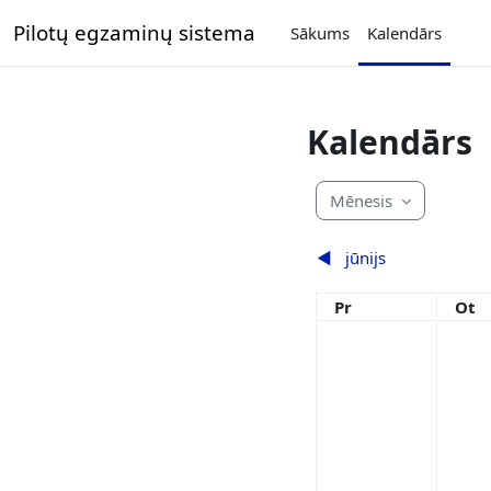
Atvērt galveno saturu
Pilotų egzaminų sistema
Sākums
Kalendārs
Kalendārs
Mēnesis
◀︎
jūnijs
Pirmdiena
Otr
Pr
Ot