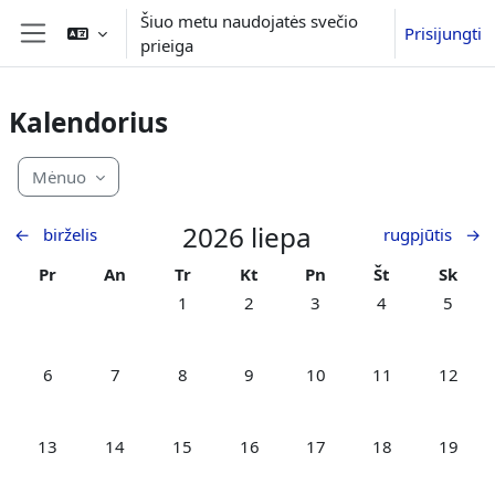
Pereiti į pagrindinį turinį
Šiuo metu naudojatės svečio
Prisijungti
prieiga
Šoninis skydelis
Kalendorius
Mėnuo
2026 liepa
←
birželis
rugpjūtis
→
Pirmadienis
Antradienis
Trečiadienis
Ketvirtadienis
Penktadienis
Šeštadienis
Sekma
Pr
An
Tr
Kt
Pn
Št
Sk
Nėra įvykių, trečiadienis, liepos 1
Nėra įvykių, ketvirtadienis, liepos 
Nėra įvykių, penktadienis,
Nėra įvykių, šešt
Nėra įvy
1
2
3
4
5
Nėra įvykių, pirmadienis, liepos 6
Nėra įvykių, antradienis, liepos 7
Nėra įvykių, trečiadienis, liepos 8
Nėra įvykių, ketvirtadienis, liepos 
Nėra įvykių, penktadienis,
Nėra įvykių, šešt
Nėra įvy
6
7
8
9
10
11
12
Nėra įvykių, pirmadienis, liepos 13
Nėra įvykių, antradienis, liepos 14
Nėra įvykių, trečiadienis, liepos 15
Nėra įvykių, ketvirtadienis, liepos 
Nėra įvykių, penktadienis,
Nėra įvykių, šešt
Nėra įvy
13
14
15
16
17
18
19