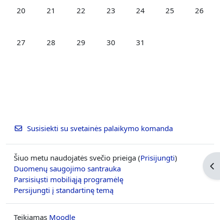
Nėra įvykių, pirmadienis, liepos 20
Nėra įvykių, antradienis, liepos 21
Nėra įvykių, trečiadienis, liepos 22
Nėra įvykių, ketvirtadienis, liepos 
Nėra įvykių, penktadienis,
Nėra įvykių, šešt
Nėra įvy
20
21
22
23
24
25
26
Nėra įvykių, pirmadienis, liepos 27
Nėra įvykių, antradienis, liepos 28
Nėra įvykių, trečiadienis, liepos 29
Nėra įvykių, ketvirtadienis, liepos 
Nėra įvykių, penktadienis,
27
28
29
30
31
Susisiekti su svetainės palaikymo komanda
Šiuo metu naudojatės svečio prieiga (
Prisijungti
)
Ati
Duomenų saugojimo santrauka
Parsisiųsti mobiliąją programėlę
Persijungti į standartinę temą
Teikiamas
Moodle