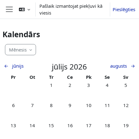
Atvērt galveno saturu
Pašlaik izmantojat piekļuvi kā
Pieslēgties
viesis
Sānu panelis
Kalendārs
Mēnesis
jūlijs 2026
←
jūnijs
augusts
→
Pirmdiena
Otrdiena
Trešdiena
Ceturtdiena
Piektdiena
Sestdiena
Svētdi
Pr
Ot
Tr
Ce
Pk
Se
Sv
Nav notikumu, trešdiena, 1. jūlijs
Nav notikumu, ceturtdiena, 2. jūlij
Nav notikumu, piektdiena, 
Nav notikumu, ses
Nav noti
1
2
3
4
5
Nav notikumu, pirmdiena, 6. jūlijs
Nav notikumu, otrdiena, 7. jūlijs
Nav notikumu, trešdiena, 8. jūlijs
Nav notikumu, ceturtdiena, 9. jūlij
Nav notikumu, piektdiena, 
Nav notikumu, ses
Nav noti
6
7
8
9
10
11
12
Nav notikumu, pirmdiena, 13. jūlijs
Nav notikumu, otrdiena, 14. jūlijs
Nav notikumu, trešdiena, 15. jūlijs
Nav notikumu, ceturtdiena, 16. jūli
Nav notikumu, piektdiena, 
Nav notikumu, ses
Nav noti
13
14
15
16
17
18
19