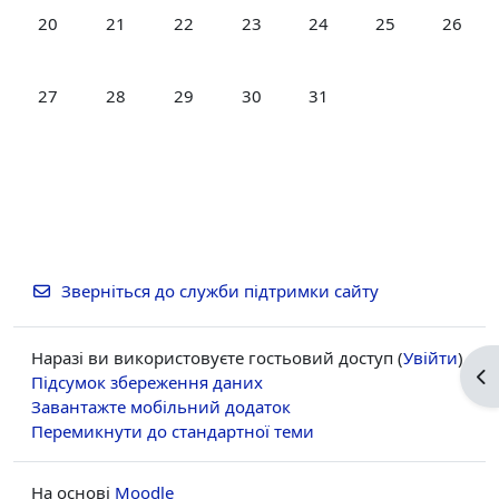
Немає подій, понеділок, 20 липня
Немає подій, вівторок, 21 липня
Немає подій, середа, 22 липня
Немає подій, четвер, 23 липня
Немає подій, пʼятниця, 
Немає подій, су
Немає п
20
21
22
23
24
25
26
Немає подій, понеділок, 27 липня
Немає подій, вівторок, 28 липня
Немає подій, середа, 29 липня
Немає подій, четвер, 30 липня
Немає подій, пʼятниця, 
27
28
29
30
31
Зверніться до служби підтримки сайту
Наразі ви використовуєте гостьовий доступ (
Увійти
)
Ві
Підсумок збереження даних
Завантажте мобільний додаток
Перемикнути до стандартної теми
На основі
Moodle