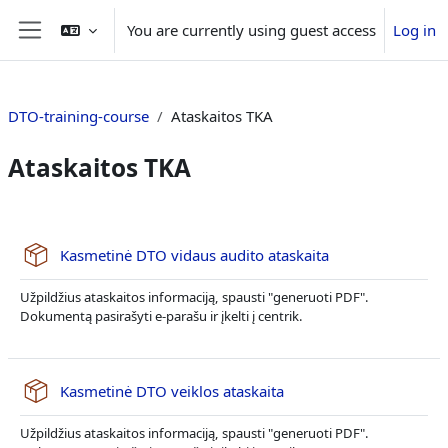
Skip to main content
You are currently using guest access
Log in
Side panel
DTO-training-course
Ataskaitos TKA
Ataskaitos TKA
Section outline
SCORM package
Kasmetinė DTO vidaus audito ataskaita
Užpildžius ataskaitos informaciją, spausti "generuoti PDF".
Dokumentą pasirašyti e-parašu ir įkelti į centrik.
SCORM package
Kasmetinė DTO veiklos ataskaita
Užpildžius ataskaitos informaciją, spausti "generuoti PDF".