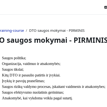
raining-course
DTO saugos mokymai - PIRMINIS
O saugos mokymai - PIRMINI
tion outline
Saugos politika;
Organizacija, vaidmuo ir atsakomybės;
Saugos tikslai;
Kitų DTO ir pasaulio patirtis ir įvykiai.
Įvykių ir pavojų pranešimas;
Saugos rizikų valdymo procesas, įskaitant vaidmenis ir atsakomybes;
Saugos efektyvumo nuolatinis gerinimas;
Atsakomybė, kai vykdoma veikla pagal sutartį.