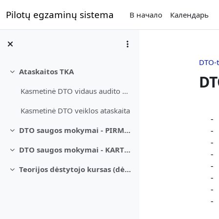
Перейти к основному содержанию
Pilotų egzaminų sistema
В начало
Календарь
DTO-t
Ataskaitos TKA
Свернуть
DT
Kasmetinė DTO vidaus audito ataskaita
Sec
Kasmetinė DTO veiklos ataskaita
-
DTO saugos mokymai - PIRMINIS
-
Свернуть
-
DTO saugos mokymai - KARTOTINIS
Свернуть
-
-
Teorijos dėstytojo kursas (dėstytojams su patirtimi / be FI reitingo)
Свернуть
-
-
-