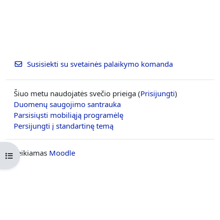
Susisiekti su svetainės palaikymo komanda
Šiuo metu naudojatės svečio prieiga (
Prisijungti
)
Duomenų saugojimo santrauka
Parsisiųsti mobiliąją programėlę
Persijungti į standartinę temą
Teikiamas
Moodle
Atverti kurso rodyklę