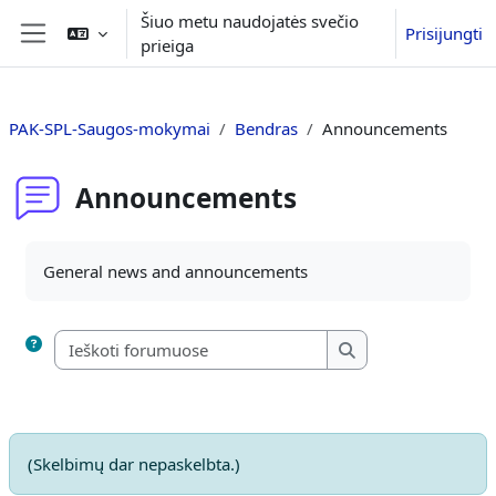
Pereiti į pagrindinį turinį
Šiuo metu naudojatės svečio
Prisijungti
prieiga
Šoninis skydelis
PAK-SPL-Saugos-mokymai
Bendras
Announcements
Announcements
Užbaigimo reikalavimai
General news and announcements
Ieškoti forumuose
Ieškoti forumuose
(Skelbimų dar nepaskelbta.)